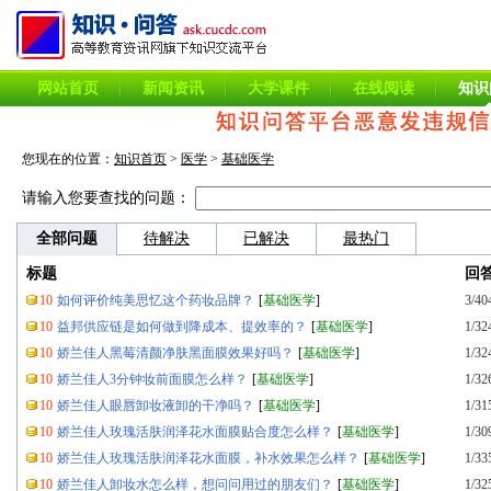
网站首页
新闻资讯
大学课件
在线阅读
知识
您现在的位置：
知识首页
>
医学
>
基础医学
请输入您要查找的问题：
全部问题
待解决
已解决
最热门
标题
回
10
如何评价纯美思忆这个药妆品牌？
[
基础医学
]
3/40
10
益邦供应链是如何做到降成本、提效率的？
[
基础医学
]
1/32
10
娇兰佳人黑莓清颜净肤黑面膜效果好吗？
[
基础医学
]
1/32
10
娇兰佳人3分钟妆前面膜怎么样？
[
基础医学
]
1/32
10
娇兰佳人眼唇卸妆液卸的干净吗？
[
基础医学
]
1/31
10
娇兰佳人玫瑰活肤润泽花水面膜贴合度怎么样？
[
基础医学
]
1/30
10
娇兰佳人玫瑰活肤润泽花水面膜，补水效果怎么样？
[
基础医学
]
1/33
10
娇兰佳人卸妆水怎么样，想问问用过的朋友们？
[
基础医学
]
1/32