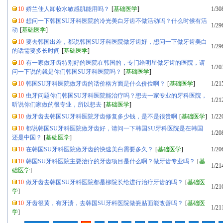
10
娇兰佳人卸妆水敏感肌能用吗？
[
基础医学
]
1/30
10
想问一下韩国SU牙科医院的冷光美白牙齿不做活动吗？什么时候有活
1/29
动
[
基础医学
]
10
要去韩国出差，都说韩国SU牙科医院做牙齿好，想问一下做牙齿美白
1/29
的话需要多长时间
[
基础医学
]
10
有一家做牙齿特别好的医院在韩国的，专门给明星做牙齿的医院，请
1/20
问一下说的就是你们韩国SU牙科医院吗？
[
基础医学
]
10
韩国SU牙科医院做牙齿的话价格方面是什么价位啊？
[
基础医学
]
1/21
10
虫牙问题你们韩国SU牙科医院能治疗吗？想去一家专业的牙科医院，
1/21
听说你们家做的很专业，所以想去
[
基础医学
]
10
做牙齿去韩国SU牙科医院牙齿修复多少钱，是不是很贵啊
[
基础医学
]
1/22
10
都说韩国SU牙科医院做牙齿好，请问一下韩国SU牙科医院是在韩国
1/20
还是中国？
[
基础医学
]
10
在韩国SU牙科医院做牙齿的快速美白需要多久？
[
基础医学
]
1/20
10
韩国SU牙科医院主要治疗的牙齿项目是什么啊？做牙齿专业吗？
[
基
1/21
础医学
]
10
做牙齿去韩国SU牙科医院都是柳院长给进行治疗牙齿的吗？
[
基础医
1/21
学
]
10
牙齿很黄，有牙渍，去韩国SU牙科医院做瓷贴面能改善吗？
[
基础医
1/21
学
]