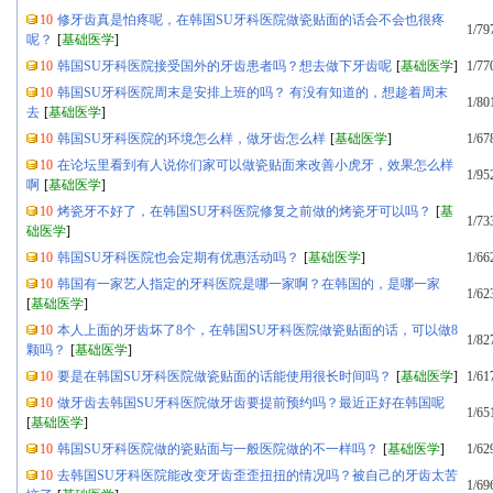
10
修牙齿真是怕疼呢，在韩国SU牙科医院做瓷贴面的话会不会也很疼
1/79
呢？
[
基础医学
]
10
韩国SU牙科医院接受国外的牙齿患者吗？想去做下牙齿呢
[
基础医学
]
1/77
10
韩国SU牙科医院周末是安排上班的吗？ 有没有知道的，想趁着周末
1/80
去
[
基础医学
]
10
韩国SU牙科医院的环境怎么样，做牙齿怎么样
[
基础医学
]
1/67
10
在论坛里看到有人说你们家可以做瓷贴面来改善小虎牙，效果怎么样
1/95
啊
[
基础医学
]
10
烤瓷牙不好了，在韩国SU牙科医院修复之前做的烤瓷牙可以吗？
[
基
1/73
础医学
]
10
韩国SU牙科医院也会定期有优惠活动吗？
[
基础医学
]
1/66
10
韩国有一家艺人指定的牙科医院是哪一家啊？在韩国的，是哪一家
1/62
[
基础医学
]
10
本人上面的牙齿坏了8个，在韩国SU牙科医院做瓷贴面的话，可以做8
1/82
颗吗？
[
基础医学
]
10
要是在韩国SU牙科医院做瓷贴面的话能使用很长时间吗？
[
基础医学
]
1/61
10
做牙齿去韩国SU牙科医院做牙齿要提前预约吗？最近正好在韩国呢
1/65
[
基础医学
]
10
韩国SU牙科医院做的瓷贴面与一般医院做的不一样吗？
[
基础医学
]
1/62
10
去韩国SU牙科医院能改变牙齿歪歪扭扭的情况吗？被自己的牙齿太苦
1/69