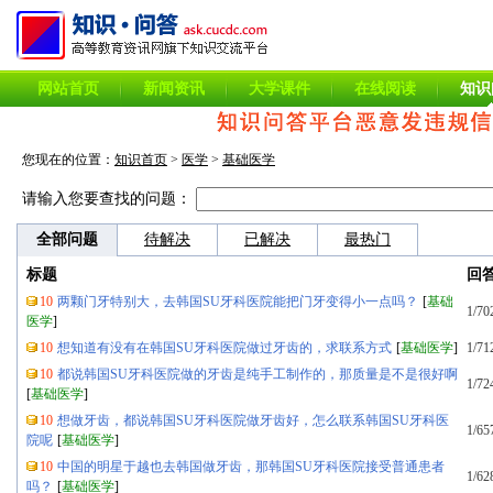
网站首页
新闻资讯
大学课件
在线阅读
知识
您现在的位置：
知识首页
>
医学
>
基础医学
请输入您要查找的问题：
全部问题
待解决
已解决
最热门
标题
回
10
两颗门牙特别大，去韩国SU牙科医院能把门牙变得小一点吗？
[
基础
1/70
医学
]
10
想知道有没有在韩国SU牙科医院做过牙齿的，求联系方式
[
基础医学
]
1/71
10
都说韩国SU牙科医院做的牙齿是纯手工制作的，那质量是不是很好啊
1/72
[
基础医学
]
10
想做牙齿，都说韩国SU牙科医院做牙齿好，怎么联系韩国SU牙科医
1/65
院呢
[
基础医学
]
10
中国的明星于越也去韩国做牙齿，那韩国SU牙科医院接受普通患者
1/62
吗？
[
基础医学
]