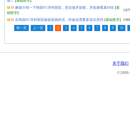
恼了
[
基础医学
]
10
麻烦介绍一下韩国SU牙科医院，想去做牙齿呢，牙齿难看真纠结
[
基
1/67
础医学
]
10
在韩国SU牙科医院做瓷贴面的话，吃饭也需要多加注意吗
[
基础医学
]
1/66
第一页
上一页
1
2
3
4
5
6
7
8
9
10
关于我们
©200