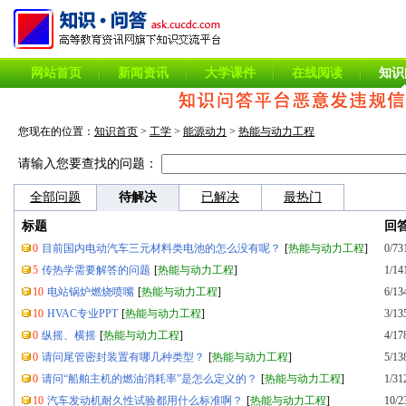
网站首页
新闻资讯
大学课件
在线阅读
知识
您现在的位置：
知识首页
>
工学
>
能源动力
>
热能与动力工程
请输入您要查找的问题：
全部问题
待解决
已解决
最热门
标题
回
0
目前国内电动汽车三元材料类电池的怎么没有呢？
[
热能与动力工程
]
0/73
5
传热学需要解答的问题
[
热能与动力工程
]
1/14
10
电站锅炉燃烧喷嘴
[
热能与动力工程
]
6/13
10
HVAC专业PPT
[
热能与动力工程
]
3/13
0
纵摇、横摇
[
热能与动力工程
]
4/17
0
请问尾管密封装置有哪几种类型？
[
热能与动力工程
]
5/13
0
请问“船舶主机的燃油消耗率”是怎么定义的？
[
热能与动力工程
]
1/31
10
汽车发动机耐久性试验都用什么标准啊？
[
热能与动力工程
]
10/2