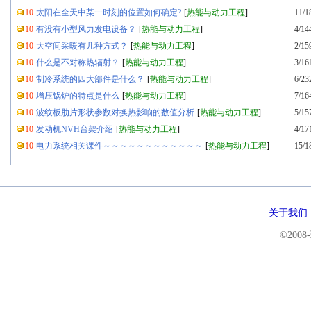
10
太阳在全天中某一时刻的位置如何确定?
[
热能与动力工程
]
11/1
10
有没有小型风力发电设备？
[
热能与动力工程
]
4/14
10
大空间采暖有几种方式？
[
热能与动力工程
]
2/15
10
什么是不对称热辐射？
[
热能与动力工程
]
3/16
10
制冷系统的四大部件是什么？
[
热能与动力工程
]
6/23
10
增压锅炉的特点是什么
[
热能与动力工程
]
7/16
10
波纹板肋片形状参数对换热影响的数值分析
[
热能与动力工程
]
5/15
10
发动机NVH台架介绍
[
热能与动力工程
]
4/17
10
电力系统相关课件～～～～～～～～～～～～
[
热能与动力工程
]
15/1
关于我们
©200