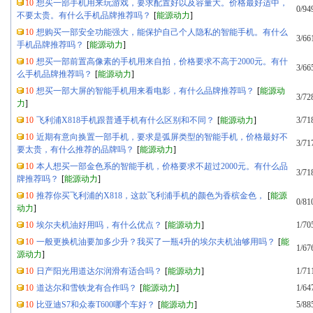
10
想买一部手机用来玩游戏，要求配置好以及容量大。价格最好适中，
0/94
不要太贵。有什么手机品牌推荐吗？
[
能源动力
]
10
想购买一部安全功能强大，能保护自己个人隐私的智能手机。有什么
3/66
手机品牌推荐吗？
[
能源动力
]
10
想买一部前置高像素的手机用来自拍，价格要求不高于2000元。有什
3/66
么手机品牌推荐吗？
[
能源动力
]
10
想买一部大屏的智能手机用来看电影，有什么品牌推荐吗？
[
能源动
3/72
力
]
10
飞利浦X818手机跟普通手机有什么区别和不同？
[
能源动力
]
3/71
10
近期有意向换置一部手机，要求是弧屏类型的智能手机，价格最好不
3/71
要太贵，有什么推荐的品牌吗？
[
能源动力
]
10
本人想买一部金色系的智能手机，价格要求不超过2000元。有什么品
3/71
牌推荐吗？
[
能源动力
]
10
推荐你买飞利浦的X818，这款飞利浦手机的颜色为香槟金色，
[
能源
0/81
动力
]
10
埃尔夫机油好用吗，有什么优点？
[
能源动力
]
1/70
10
一般更换机油要加多少升？我买了一瓶4升的埃尔夫机油够用吗？
[
能
1/67
源动力
]
10
日产阳光用道达尔润滑有适合吗？
[
能源动力
]
1/71
10
道达尔和雪铁龙有合作吗？
[
能源动力
]
1/64
10
比亚迪S7和众泰T600哪个车好？
[
能源动力
]
5/88