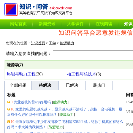
网站首页
新闻资讯
大学课件
在线阅读
知识
您现在的位置：
知识首页
>
工学
>
能源动力
请输入您要查找的问题：
能源动力
热能与动力工程
(20)
核工程与核技术
(3)
全部问题
待解决
已解决
最热门
标题
回
0
兴业荔枝闪贷app好用吗
[
能源动力
]
1/24
10
家里的电视机越来越卡，显示越来越不清晰了，想换一台电视机，最
3/71
近有什么好的型号可以推荐吗？
[
能源动力
]
10
最近发现身边不少朋友都换了飞利浦X586手机，这款手机真的有这么
0/86
好吗？求大神为我解惑！
[
能源动力
]