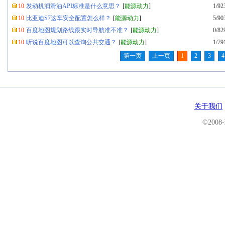
10
发动机润滑油API标准是什么意思？
[
能源动力
]
1/92
10
比亚迪S7这车安全配置怎么样？
[
能源动力
]
5/90
10
百度地图规划路线跟实时导航准不准？
[
能源动力
]
0/82
10
听说百度地图可以查询公共交通？
[
能源动力
]
1/79
第一页
上一页
1
2
3
4
关于我们
©200