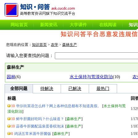
网站首页
新闻资讯
大学课件
在线阅读
知识
您现在的位置：
知识首页
>
农学
>
森林生产
请输入您要查找的问题：
森林生产
园林
(6)
水土保持与荒漠化防治
(10)
农
全部问题
待解决
已解决
最热门
标题
回
10
华尔街英语怎么样？网上各种信息都有不知道真假。
[
水土保持与荒
1/32
漠化防治
]
10
鲜牛肝菌好吃吗？什么味道？
[
森林生产
]
1/17
10
蒜香牛肝菌配温泉蛋香槟泡沫
[
森林生产
]
1/18
0
鸡汤五常米蒸牛肝菌饭
[
森林生产
]
1/19