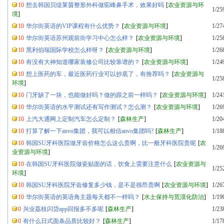
10
想去韩国贝缇莱茵整形外科做驼峰鼻手术，效果好吗
[
农业资源与环
1/25
境
]
10
华尔街英语的VIP课程有什么优势？
[
农业资源与环境
]
1/27
10
华尔街英语苏州观前街学习中心怎么样？
[
农业资源与环境
]
1/25
10
黑利伯瑞国际学校怎么样呀？
[
农业资源与环境
]
1/26
10
有没有大神知道哪家装修公司比较靠谱的？
[
农业资源与环境
]
1/24
10
想上医药的车，最近医药行业可以抄底了，有推荐吗？
[
农业资源与
1/25
环境
]
10
门牙缺了一块，也能做好吗？做的跟之前一样吗？
[
农业资源与环境
]
1/24
10
华尔街英语的水平测试还有写作测试？怎么测？
[
农业资源与环境
]
1/26
10
上汽大通网上定制汽车怎么定制？
[
森林生产
]
1/20
10
打算了解一下anvo集团，我可以相信anvo集团吗?
[
森林生产
]
1/18
10
韩国SU牙科医院做牙齿价格怎么这么贵啊，比一般牙科医院贵呢
[
农
1/26
业资源与环境
]
10
在韩国SU牙科医院做瓷贴面的话，饮食上需要注意什么
[
农业资源与
1/25
环境
]
10
韩国SU牙科医院牙齿修复多少钱，是不是很昂贵啊
[
农业资源与环境
]
1/26
10
华尔街英语的英语角主题每天都不一样吗？
[
水土保持与荒漠化防治
]
1/19
0
兴业荔枝闪贷app回报多不多呢
[
森林生产
]
1/23
0
有什么日式面条品质比较好？
[
森林生产
]
1/17