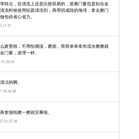
等特点，在清洗上还是比较容易的，派雅门窗也是铝合金
清洗时候使用铝器清洗剂，再用切成段的海绵，拿去擦门
做包你省心省力。
1:17:37
么娇贵啦，不用怕潮湿，磨损，简简单单拿布湿水擦擦就
金门窗，道理一样。
 11:26:24
清洁的啊。
7 10:54:38
再拿报纸擦一擦就完事啦。
7 11:37:59