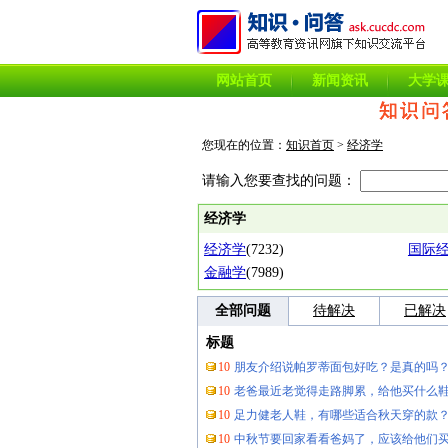
网站首页
新闻资讯
大学
您现在的位置：
知识首页
>
经济学
请输入您要查找的问题：
经济学
经济学
(7232)
国际
金融学
(7989)
全部问题
待解决
已解决
标题
10
朋友介绍说帕罗蒂面包好吃？是真的吗
10
老爸最近老觉得走路脚累，给他买什么
10
足力健老人鞋，有哪些适合秋天穿的款
10
中秋节要回家看看爸妈了，应该给他们