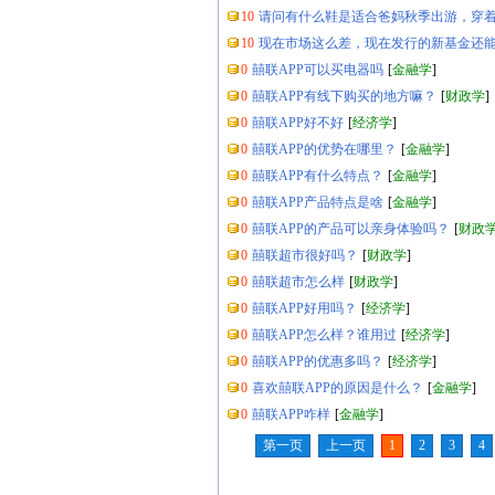
10
请问有什么鞋是适合爸妈秋季出游，穿
10
现在市场这么差，现在发行的新基金还
0
囍联APP可以买电器吗
[
金融学
]
0
囍联APP有线下购买的地方嘛？
[
财政学
]
0
囍联APP好不好
[
经济学
]
0
囍联APP的优势在哪里？
[
金融学
]
0
囍联APP有什么特点？
[
金融学
]
0
囍联APP产品特点是啥
[
金融学
]
0
囍联APP的产品可以亲身体验吗？
[
财政
0
囍联超市很好吗？
[
财政学
]
0
囍联超市怎么样
[
财政学
]
0
囍联APP好用吗？
[
经济学
]
0
囍联APP怎么样？谁用过
[
经济学
]
0
囍联APP的优惠多吗？
[
经济学
]
0
喜欢囍联APP的原因是什么？
[
金融学
]
0
囍联APP咋样
[
金融学
]
第一页
上一页
1
2
3
4