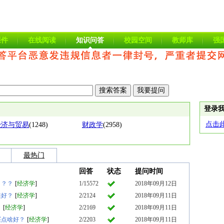
课件
在线阅读
知识问答
校园空间
教师库
强
登录
点击
经济与贸易
(1248)
财政学
(2958)
最热门
回答
状态
提问时间
？？？
[
经济学
]
1/15572
2018年09月12日
鞋好？
[
经济学
]
2/2124
2018年09月11日
？
[
经济学
]
2/2169
2018年09月11日
买点啥好？
[
经济学
]
2/2203
2018年09月11日