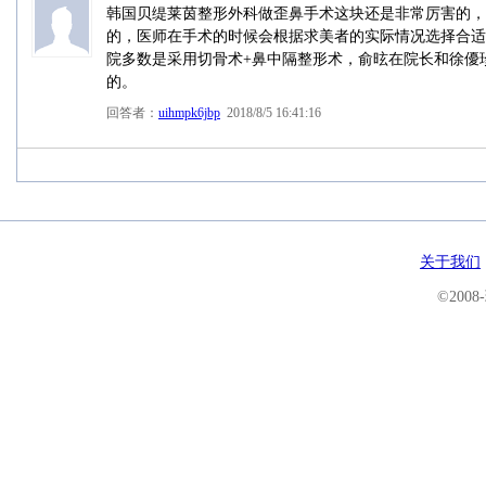
韩国贝缇莱茵整形外科做歪鼻手术这块还是非常厉害的，
的，医师在手术的时候会根据求美者的实际情况选择合适
院多数是采用切骨术+鼻中隔整形术，俞昡在院长和徐優
的。
回答者：
uihmpk6jbp
2018/8/5 16:41:16
关于我们
©200