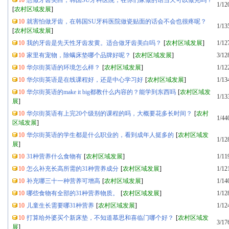
10
想做牙齿美白，韩国SU牙科医院，在你们家做的话当天可以做完吗？
1/12
[
农村区域发展
]
10
就害怕做牙齿，在韩国SU牙科医院做瓷贴面的话会不会也很疼呢？
1/13
[
农村区域发展
]
10
我的牙齿是先天性牙齿发黄。适合做牙齿美白吗？
[
农村区域发展
]
1/12
10
家里有宠物，除螨床垫哪个品牌好呢？
[
农村区域发展
]
3/12
10
华尔街英语的环境怎么样？
[
农村区域发展
]
1/12
10
华尔街英语是在线课程好，还是中心学习好
[
农村区域发展
]
1/13
10
华尔街英语的make it big都教什么内容的？能学到东西吗
[
农村区域发
1/13
展
]
10
华尔街英语有上完20个级别的课程的吗，大概要花多长时间？
[
农村
1/44
区域发展
]
10
华尔街英语的学生都是什么职业的，看到成年人挺多的
[
农村区域发
1/12
展
]
10
31种营养什么食物有
[
农村区域发展
]
1/11
10
怎么补充长高所需的31种营养成分
[
农村区域发展
]
1/12
10
补充哪三十一种营养可增高
[
农村区域发展
]
1/14
10
哪些食物有全部的31种营养物质。
[
农村区域发展
]
1/12
10
儿童生长需要哪31种营养
[
农村区域发展
]
1/12
10
打算给外婆买个新床垫，不知道慕思和喜临门哪个好？
[
农村区域发
3/17
展
]