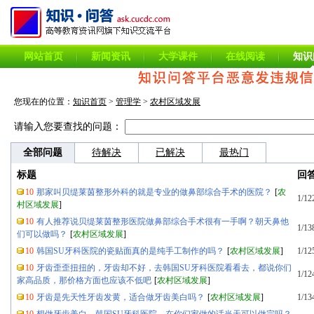
网站首页
新闻资讯
大学课件
在线阅读
知识
您现在的位置：
知识首页
>
管理学
>
农村区域发展
请输入您要查找的问题：
全部问题
待解决
已解决
最热门
标题
回
10
那家叫贝缇莱茵整形外科的就是专业的做鼻部综合手术的医院？
[
农
1/12
村区域发展
]
10
有人推荐说贝缇莱茵整形医院做鼻部综合手术很有一手啊？朝天鼻他
1/13
们可以做吗？
[
农村区域发展
]
10
韩国SU牙科医院的瓷贴面真的是纯手工制作的吗？
[
农村区域发展
]
1/12
10
牙齿歪歪扭扭的，牙齿却不好，去韩国SU牙科医院看看去，都说你们
1/12
家高品质，那价格方面也应该不低吧
[
农村区域发展
]
10
牙齿是先天性牙齿发黄，适合做牙齿美白吗？
[
农村区域发展
]
1/13