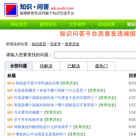
网站首页
新闻资讯
大学课件
在线阅读
知识
您现在的位置：
知识首页
>
历史学
>
世界历史
请输入您要查找的问题：
全部问题
待解决
已解决
最热门
标题
回
10
韩国是不是中华民族的后裔
[
世界历史
]
8/21
0
支那是指哪里？来源于哪个国家？什么意思？
[
世界历史
]
3/23
0
印度是哪个国家的殖民地？印度是不是叫印度阿三？
[
世界历史
]
1/21
0
美国是哪个国家的殖民地？哪个国家是日不落帝国？
[
世界历史
]
1/15
0
凡尔赛宫的修建？
[
世界历史
]
1/14
0
关于哥本哈根学派
[
世界历史
]
4/18
0
俾斯麦战列舰用的是什么防雷装甲？
[
世界历史
]
0/10
10
勇敢的心中法国皇后是真的吗？
[
世界历史
]
12/4