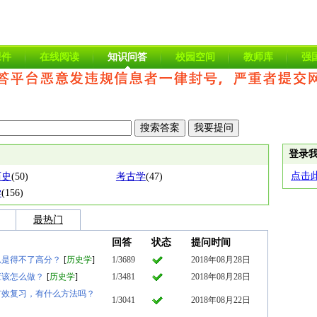
课件
在线阅读
知识问答
校园空间
教师库
强
登录
点击
历史
(50)
考古学
(47)
学
(156)
最热门
回答
状态
提问时间
总是得不了高分？
[
历史学
]
1/3689
2018年08月28日
应该怎么做？
[
历史学
]
1/3481
2018年08月28日
有效复习，有什么方法吗？
1/3041
2018年08月22日