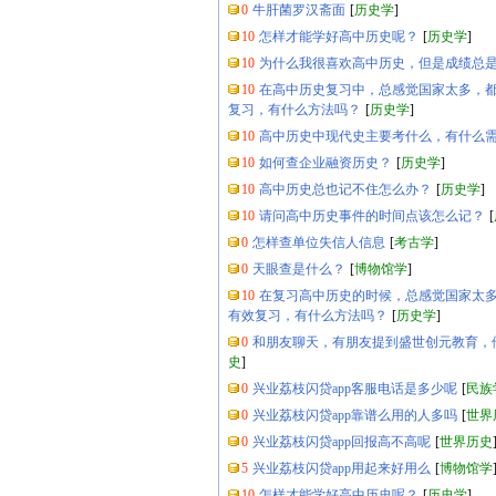
0
牛肝菌罗汉斋面
[
历史学
]
10
怎样才能学好高中历史呢？
[
历史学
]
10
为什么我很喜欢高中历史，但是成绩总
10
在高中历史复习中，总感觉国家太多，
复习，有什么方法吗？
[
历史学
]
10
高中历史中现代史主要考什么，有什么
10
如何查企业融资历史？
[
历史学
]
10
高中历史总也记不住怎么办？
[
历史学
]
10
请问高中历史事件的时间点该怎么记？
[
0
怎样查单位失信人信息
[
考古学
]
0
天眼查是什么？
[
博物馆学
]
10
在复习高中历史的时候，总感觉国家太
有效复习，有什么方法吗？
[
历史学
]
0
和朋友聊天，有朋友提到盛世创元教育，
史
]
0
兴业荔枝闪贷app客服电话是多少呢
[
民族
0
兴业荔枝闪贷app靠谱么用的人多吗
[
世界
0
兴业荔枝闪贷app回报高不高呢
[
世界历史
5
兴业荔枝闪贷app用起来好用么
[
博物馆学
10
怎样才能学好高中历史呢？
[
历史学
]