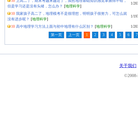
10
上高二了，期末考越来越近了，虽然地理基础知识感觉掌握得不错，
1/20
但是学习还是没有头绪，怎么办？
[
地理科学
]
10
我家孩子高二了，地理模考不是很理想，明明孩子很努力，可怎么就
1/19
没有进步呢？
[
地理科学
]
10
高中地理学习方法上面与初中地理有什么区别？
[
地理科学
]
1/20
第一页
上一页
1
2
3
4
5
6
7
关于我们
©200