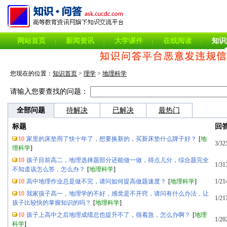
网站首页
新闻资讯
大学课件
在线阅读
知识
您现在的位置：
知识首页
>
理学
>
地理科学
请输入您要查找的问题：
全部问题
待解决
已解决
最热门
标题
回
10
家里的床垫用了快十年了，想要换新的，买新床垫什么牌子好？
[
地
3/32
理科学
]
10
孩子目前高二，地理选择题部分还能做一做，得点儿分，综合题完全
1/31
不知道该怎么答，怎么办？
[
地理科学
]
10
高中地理作业总是做不完，请问如何提高做题速度？
[
地理科学
]
1/21
10
我家孩子高一，地理学的不好，感觉是不开窍，请问有什么办法，让
1/21
孩子比较快的掌握知识的吗？
[
地理科学
]
10
孩子上高中之后地理成绩总也提升不了，很着急，怎么办啊？
[
地理
1/20
科学
]