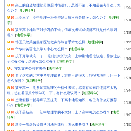
10
高三的自然地理部分做题时很混乱，思维不清，不知道在考什么，怎
1/20
么办？
[
地理科学
]
10
上高三了，高中地理一种类型题目每次总是错误，怎么办？
[
地理科
1/21
学
]
10
孩子高中地理平时学习的不错，但每次考试成绩都不好是什么原因
1/19
呢？
[
地理科学
]
10
韩国贝缇莱茵整形医院做鼻部综合手术怎么样
[
地理科学
]
1/19
10
华尔街英语南京学习中心怎么样？
[
地理科学
]
1/20
10
孩子开学就高一了，听别的家长说高一上学期地理比较难，暑假让孩
1/19
子准备准备，这课程怎么准备？
[
地理科学
]
0
内衣/文胸公司有哪些
[
地理科学
]
1/20
10
看了这次的北京中考地理试卷，难度不是很大，想报考地理，问一下
1/23
怎么办啊？
[
地理科学
]
10
孩子高一，刚参加完地理的合格性考试，感觉有些东西还是不太熟
1/24
练，想在暑假报个班学习一下，有什么建议吗？
[
地理科学
]
10
想暑假报个辅导班巩固提高一下高中地理知识，各位有什么好推荐
1/28
吗？
[
地理科学
]
10
孩子是新高一，初中地理学的不太好，上了高中可怎么办呀？
[
地理
1/19
科学
]
10
新高一想暑假提前学习地理课程，怎么准备呀？
[
地理科学
]
1/19