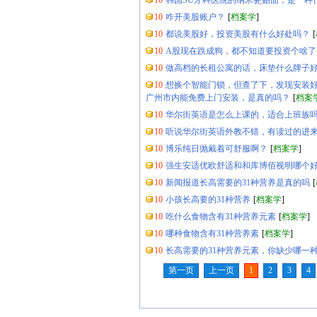
10
韩国SU牙科医院的纳米瓷贴面，是一种
10
咋开美股账户？
[
档案学
]
10
都说美股好，投资美股有什么好处吗？
[
10
A股现在跌成狗，都不知道要投资个啥了
10
做高档的长租公寓的话，床垫什么牌子
10
想换个智能门锁，但查了下，发现安装好
广州市内能免费上门安装，是真的吗？
[
档案
10
华尔街英语是怎么上课的，适合上班族
10
听说华尔街英语外教不错，有读过的进
10
博乐纯日抛戴着可舒服啊？
[
档案学
]
10
强生安适优欧舒适和和库博佰视明哪个
10
新闻报道长高需要的31种营养是真的吗
[
10
小孩长高要的31种营养
[
档案学
]
10
吃什么食物含有31种营养元素
[
档案学
]
10
哪种食物含有31种营养素
[
档案学
]
10
长高需要的31种营养元素，你缺少哪一
第一页
上一页
1
2
3
4