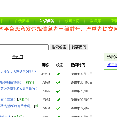
课件
在线阅读
知识问答
校园空间
教师库
强
最热门
登录
点击
回答
状态
提问时间
人沙发，大家觉得OK吗？
3/2994
2018年09月10日
胸部整形的医院！
[
档案学
]
1/2089
2018年09月09日
医院做吸脂手术效果不错的？
1/2076
2018年09月09日
家有推荐吗？
[
档案学
]
1/2065
2018年09月09日
些?想做驼峰鼻手术啊。
[
档
1/2080
2018年09月09日