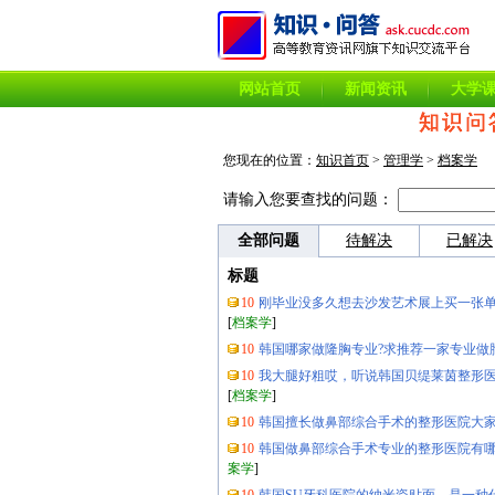
网站首页
新闻资讯
大学
您现在的位置：
知识首页
>
管理学
>
档案学
请输入您要查找的问题：
全部问题
待解决
已解决
标题
10
刚毕业没多久想去沙发艺术展上买一张单
[
档案学
]
10
韩国哪家做隆胸专业?求推荐一家专业做
10
我大腿好粗哎，听说韩国贝缇莱茵整形
[
档案学
]
10
韩国擅长做鼻部综合手术的整形医院大
10
韩国做鼻部综合手术专业的整形医院有哪
案学
]