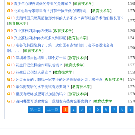
0
青少年心理咨询做的专业的是哪家？
[
教育技术学
]
1/26
0
北京心理专家哪里有？打算带孩子做心理咨询。
[
教育技术学
]
1/27
10
光顾韩国贝缇莱茵整形外科的人多不多？鼻部综合手术他们擅长否？
1/27
[
教育技术学
]
0
兴业荔枝闪贷app方便吗
[
教育技术学
]
1/30
0
兴业荔枝闪贷app大概多久到账呢
[
教育技术学
]
1/34
10
准备飞韩国隆胸了，第一次出国有点怕怕的，会不会没法交流
1/29
啊。。。
[
教育技术学
]
10
深圳暑假吉他培训，哪个好一些
[
教育技术学
]
1/27
10
花生日记怎样操作可以省钱？
[
教育技术学
]
1/27
10
花生日记创始人是谁？
[
教育技术学
]
1/35
10
牙齿黄黄的，想找一家专业的牙科医院做牙齿，求推荐
[
教育技术学
]
1/27
10
华尔街英语的水平测试有必要吗？
[
教育技术学
]
1/27
10
重庆有经络减肥可以加盟的吗？
[
教育技术学
]
1/27
10
请问哪里可以卖黄金，我朋友有些黄金要卖的？
[
教育技术学
]
1/27
第一页
上一页
1
2
3
4
5
6
7
8
9