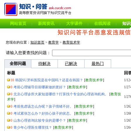
网站首页
新闻资讯
大学课件
在线阅读
知识
您现在的位置：
知识首页
>
教育学
>
教育技术学
请输入您要查找的问题：
全部问题
待解决
已解决
最热门
标题
回
10
韩国SU牙科医院是在中国吗？还是在韩国？
[
教育技术学
]
1/12
0
考前心理辅导目前哪家做的更好？
[
教育技术学
]
1/27
0
北京心理诊所大家知道哪些？打算找个专业的心理咨询机构。
[
教育技
1/27
术学
]
0
考前焦虑该怎么办呢？孩子情绪不好。
[
教育技术学
]
1/26
0
考试紧张怎么办？好担心孩子的状态。
[
教育技术学
]
1/26
0
山东心理咨询比较专业的是哪个？
[
教育技术学
]
1/26
0
青少年心理医生哪里找？
[
教育技术学
]
1/26