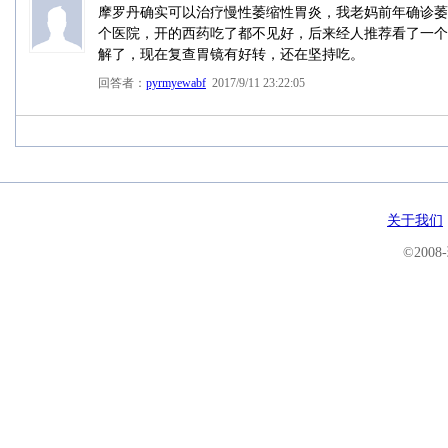
摩罗丹确实可以治疗慢性萎缩性胃炎，我老妈前年确诊萎
个医院，开的西药吃了都不见好，后来经人推荐看了一个
解了，现在复查胃镜有好转，还在坚持吃。
回答者：
pyrmyewabf
2017/9/11 23:22:05
关于我们
©200