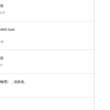
说
4:25
16045.html
:00
说
03
物理》，没的说。