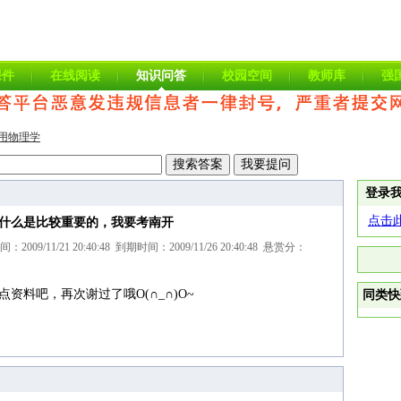
课件
在线阅读
知识问答
校园空间
教师库
强
用物理学
登录
点击
什么是比较重要的，我要考南开
09/11/21 20:40:48 到期时间：2009/11/26 20:40:48 悬赏分：
资料吧，再次谢过了哦O(∩_∩)O~
同类快