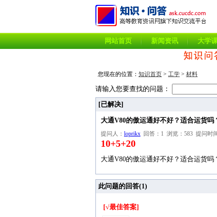
网站首页
新闻资讯
大学
您现在的位置：
知识首页
>
工学
>
材料
请输入您要查找的问题：
[已解决]
大通V80的傲运通好不好？适合运货吗
提问人：
loprikx
回答：1 浏览：583 提问时间：2018
10+5+20
大通V80的傲运通好不好？适合运货吗
此问题的回答(
1
)
[√最佳答案]