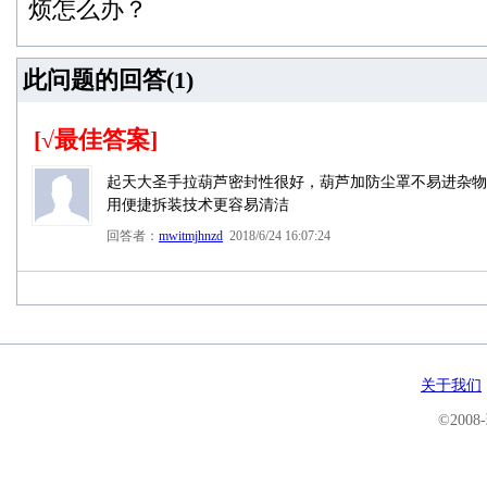
烦怎么办？
此问题的回答(
1
)
[√最佳答案]
起天大圣手拉葫芦密封性很好，葫芦加防尘罩不易进杂物
用便捷拆装技术更容易清洁
回答者：
mwitmjhnzd
2018/6/24 16:07:24
关于我们
©200