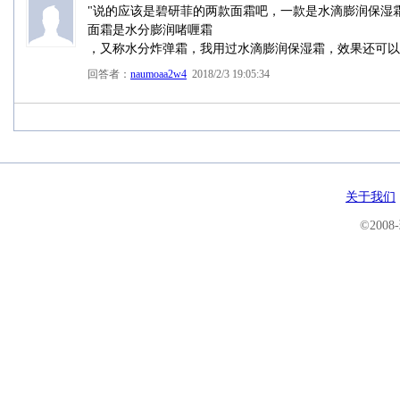
"说的应该是碧研菲的两款面霜吧，一款是水滴膨润保湿
面霜是水分膨润啫喱霜
，又称水分炸弹霜，我用过水滴膨润保湿霜，效果还可以
回答者：
naumoaa2w4
2018/2/3 19:05:34
关于我们
©200