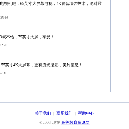
款电视机吧，65英寸大屏幕电视，4K睿智增强技术，绝对震
:35:16
3/T3就不错，75英寸大屏，享受！
32:20
T3啊！55英寸4K大屏幕，更有流光溢彩，美到窒息！
37:31
关于我们
|
联系我们
|
帮助中心
©2008-现在
高等教育资讯网