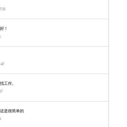
7:31
好！
1
:47
找工作。
27
还是很简单的
0