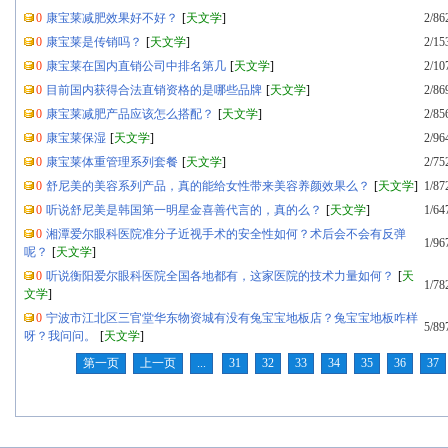
0
康宝莱减肥效果好不好？
[
天文学
]
2/86
0
康宝莱是传销吗？
[
天文学
]
2/15
0
康宝莱在国内直销公司中排名第几
[
天文学
]
2/10
0
目前国内获得合法直销资格的是哪些品牌
[
天文学
]
2/86
0
康宝莱减肥产品应该怎么搭配？
[
天文学
]
2/85
0
康宝莱保湿
[
天文学
]
2/96
0
康宝莱体重管理系列套餐
[
天文学
]
2/75
0
舒尼美的美容系列产品，真的能给女性带来美容养颜效果么？
[
天文学
]
1/87
0
听说舒尼美是韩国第一明星金喜善代言的，真的么？
[
天文学
]
1/64
0
湘潭爱尔眼科医院准分子近视手术的安全性如何？术后会不会有反弹
1/96
呢？
[
天文学
]
0
听说衡阳爱尔眼科医院全国各地都有，这家医院的技术力量如何？
[
天
1/78
文学
]
0
宁波市江北区三官堂华东物资城有没有兔宝宝地板店？兔宝宝地板咋样
5/89
呀？我问问。
[
天文学
]
第一页
上一页
...
31
32
33
34
35
36
37