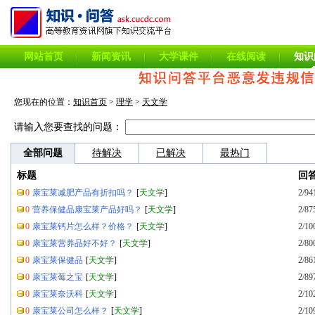
网站首页
新闻资讯
大学课件
在线阅读
知识
您现在的位置：
知识首页
>
理学
>
天文学
请输入您要查找的问题：
全部问题
待解决
已解决
最热门
标题
回
0
康宝莱减肥产品有折扣吗？
[
天文学
]
2/94
0
营养保健品康宝莱产品好吗？
[
天文学
]
2/87
0
康宝莱钙片怎么样？价格？
[
天文学
]
2/10
0
康宝莱营养品好不好？
[
天文学
]
2/80
0
康宝莱保健品
[
天文学
]
2/86
0
康宝莱莓之宝
[
天文学
]
2/89
0
康宝莱奈沃科
[
天文学
]
2/10
0
康宝莱公司怎么样？
[
天文学
]
2/10